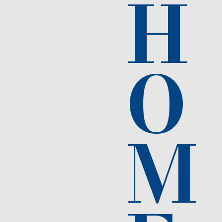
H
Déclaration d’accessibilité
O
Conformément à la loi française et aux directives
officiel de Benjamin Locreille – Auteur Publié s’
les utilisateurs, y compris les personnes en situa
M
Niveau de conformité
Ce site suit les recommandations du Référentiel 
(RGAA) et les Web Content Accessibility Guidelin
fonctionnalités ou certains contenus peuvent ne 
Contenus non accessible