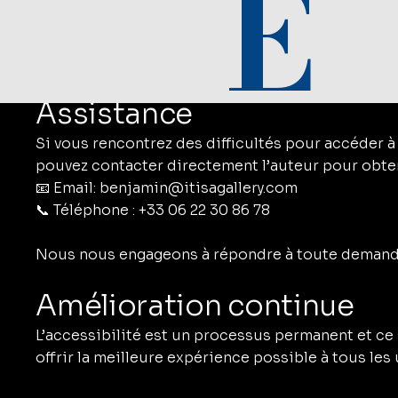
E
Certains contenus, notamment ceux provenant de 
peuvent ne pas respecter pleinement les standards
régulièrement à améliorer ces éléments.
Assistance
Si vous rencontrez des difficultés pour accéder à
pouvez contacter directement l’auteur pour obten
📧 Email:
benjamin@itisagallery.com
📞 Téléphone : +33 06 22 30 86 78
Nous nous engageons à répondre à toute demande
Amélioration continue
L’accessibilité est un processus permanent et ce s
offrir la meilleure expérience possible à tous les 